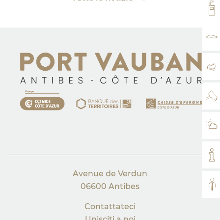
VH
TA
MA
WE
IL
IL
Avenue de Verdun
TUT
06600 Antibes
Contattateci
Unisciti a noi