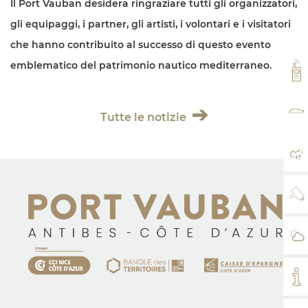
Il Port Vauban desidera ringraziare tutti gli organizzatori,
gli equipaggi, i partner, gli artisti, i volontari e i visitatori
che hanno contribuito al successo di questo evento
emblematico del patrimonio nautico mediterraneo.
VH
TA
Tutte le notizie
MA
WE
IL
IL