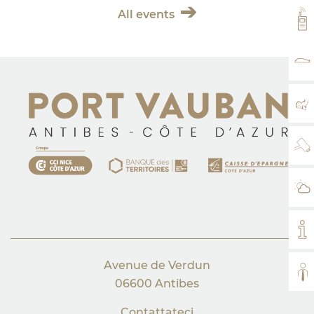
All events
VH
TA
MA
WE
IL
IL
Avenue de Verdun
TUT
06600 Antibes
Contattateci