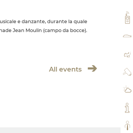
VH
musicale e danzante, durante la quale
splanade Jean Moulin (campo da bocce).
TAR
MA
All events
WE
IL 
IL 
TUT