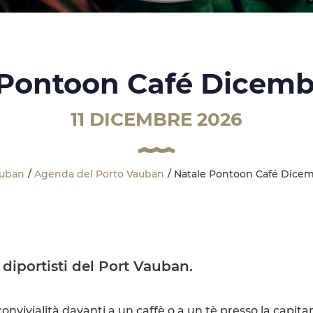
 Pontoon Café Dicemb
11 DICEMBRE 2026
auban
Agenda del Porto Vauban
Natale Pontoon Café Dicem
 diportisti del Port Vauban.
vivialità davanti a un caffè o a un tè presso la capita