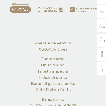
MA
WE
IL
Avenue de Verdun
06600 Antibes
IL
Contattateci
Unisciti a noi
TUT
I nostri impegni
Indice di parità
Bandi di gara del porto
Rete Riviera Ports
Il mio conto
Tariffe e condizioni 2026