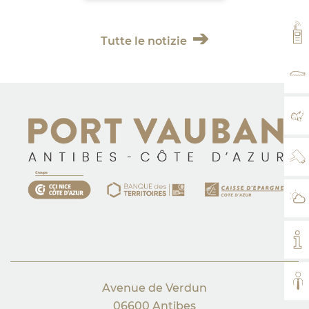
VH
Tutte le notizie
TA
MA
WE
IL
IL
TUT
Avenue de Verdun
06600 Antibes