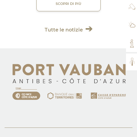
SCOPRI DI PIÙ
WE
IL
Tutte le notizie
IL
TUT