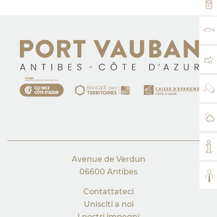
VH
TA
MA
WE
IL
IL
Avenue de Verdun
06600 Antibes
TUT
Contattateci
Unisciti a noi
I nostri impegni