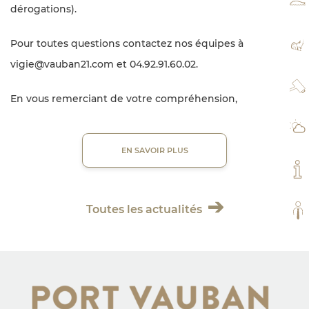
TA
dérogations).
Pour toutes questions contactez nos équipes à
PL
vigie@vauban21.com et 04.92.91.60.02.
WE
En vous remerciant de votre compréhension,
MÉ
EN SAVOIR PLUS
MO
Toutes les actualités
TO