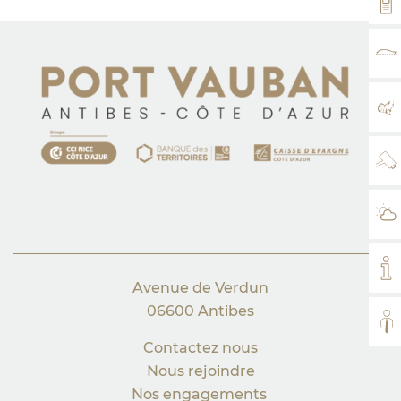
VH
TA
PL
WE
MÉ
MO
Avenue de Verdun
06600 Antibes
TO
Contactez nous
Nous rejoindre
Nos engagements