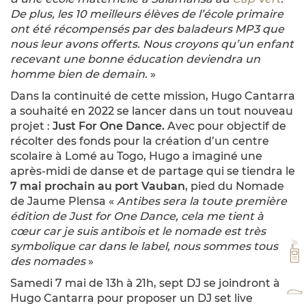
De plus, les 10 meilleurs élèves de l’école primaire
ont été récompensés par des baladeurs MP3 que
nous leur avons offerts. Nous croyons qu’un enfant
recevant une bonne éducation deviendra un
homme bien de demain.
»
Dans la continuité de cette mission, Hugo Cantarra
a souhaité en 2022 se lancer dans un tout nouveau
projet :
Just For One Dance.
Avec pour objectif de
récolter des fonds pour la création d’un centre
scolaire à Lomé au Togo, Hugo a imaginé une
après-midi de danse et de partage qui se tiendra le
7 mai prochain au port Vauban
, pied du Nomade
de Jaume Plensa «
Antibes sera la toute première
édition de Just for One Dance, cela me tient à
cœur car je suis antibois et le nomade est très
symbolique car dans le label, nous sommes tous
VH
des nomades
»
Samedi 7 mai de 13h à 21h, sept DJ se joindront à
TA
Hugo Cantarra pour proposer un DJ set live