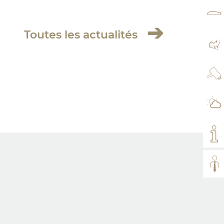
TAR
Toutes les actualités
PL
WE
MÉ
MO
TOU