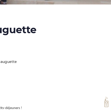
uguette
hauguette
VH
its-déjeuners !