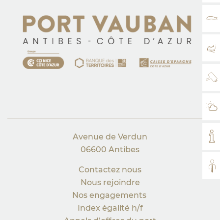
TA
PL
WE
MÉ
Avenue de Verdun
MO
06600 Antibes
TO
Contactez nous
Nous rejoindre
Nos engagements
Index égalité h/f