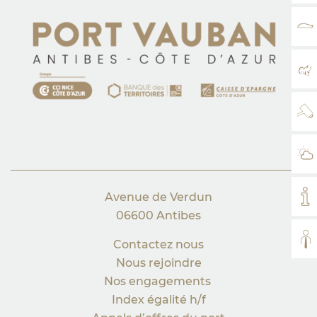
TA
PL
WE
MÉ
Avenue de Verdun
MO
06600 Antibes
TO
Contactez nous
Nous rejoindre
Nos engagements
Index égalité h/f