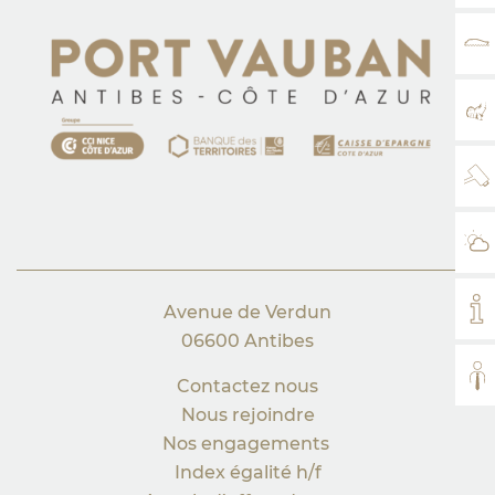
TA
PL
WE
MÉ
MO
Avenue de Verdun
06600 Antibes
TO
Contactez nous
Nous rejoindre
Nos engagements
Index égalité h/f