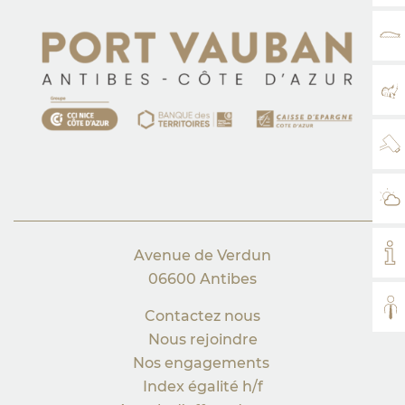
TA
PL
WE
MÉ
MO
Avenue de Verdun
06600 Antibes
TO
Contactez nous
Nous rejoindre
Nos engagements
Index égalité h/f