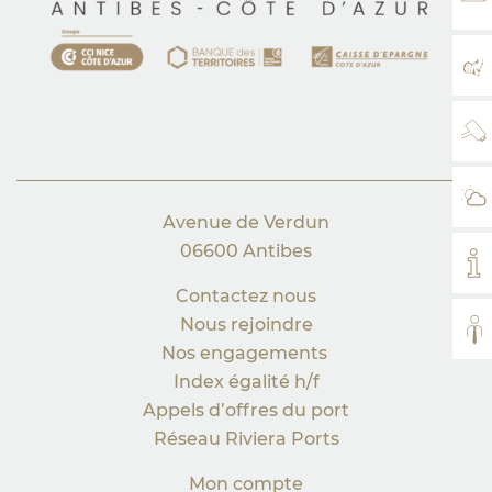
TA
PL
WE
MÉ
Avenue de Verdun
06600 Antibes
MO
Contactez nous
Nous rejoindre
TO
Nos engagements
Index égalité h/f
Appels d’offres du port
Réseau Riviera Ports
Mon compte