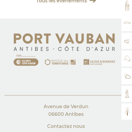
Tous les événements
VH
TA
PL
WE
MÉ
MO
Avenue de Verdun
TO
06600 Antibes
Contactez nous