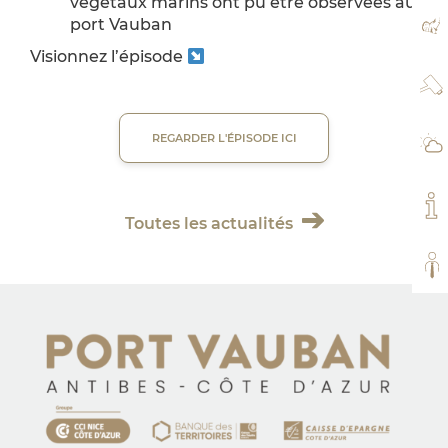
végétaux marins ont pu être observées au
port Vauban
PL
Visionnez l’épisode
WE
REGARDER L'ÉPISODE ICI
MÉ
MO
Toutes les actualités
TO