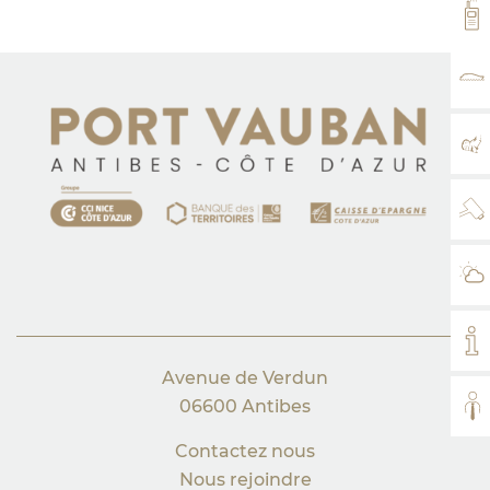
VH
TA
PL
WE
MÉ
MO
Avenue de Verdun
06600 Antibes
TO
Contactez nous
Nous rejoindre