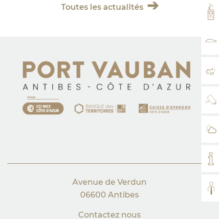
Toutes les actualités
VH
TA
PL
WE
MÉ
MO
Avenue de Verdun
TO
06600 Antibes
Contactez nous