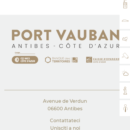
VH
TA
MA
WE
IL
IL
Avenue de Verdun
06600 Antibes
TUT
Contattateci
Unisciti a noi