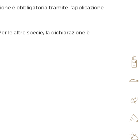
azione è obbligatoria tramite l’applicazione
r le altre specie, la dichiarazione è
VH
TAR
MA
WE
IL 