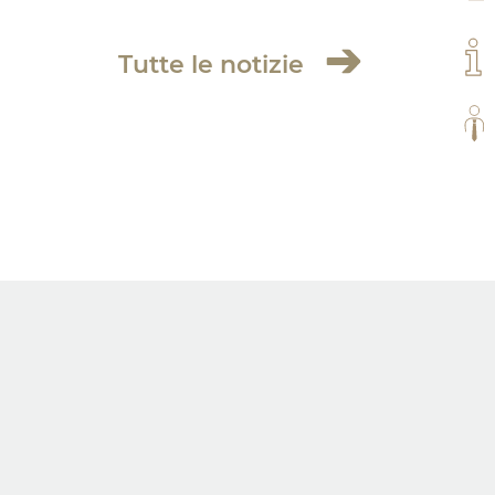
IL 
Tutte le notizie
TUT