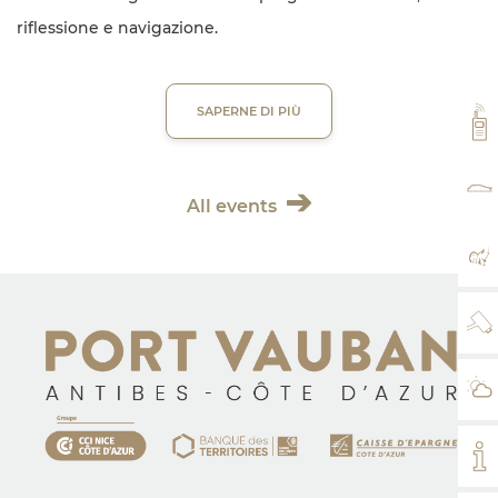
riflessione e navigazione.
SAPERNE DI PIÙ
VH
TA
All events
MA
WE
IL
IL