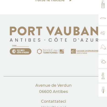
VH
TA
MA
WE
IL
IL
Avenue de Verdun
TUT
06600 Antibes
Contattateci