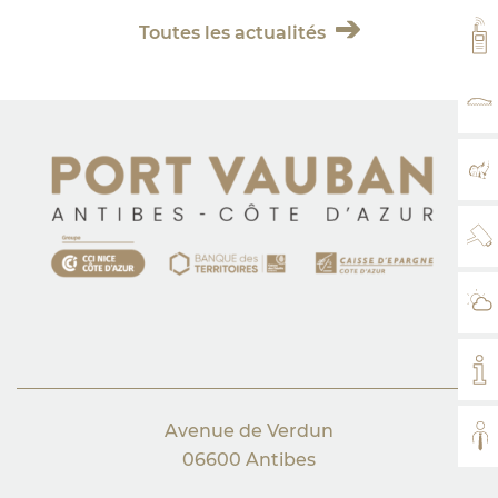
Toutes les actualités
VH
TA
PL
WE
MÉ
MO
Avenue de Verdun
TO
06600 Antibes