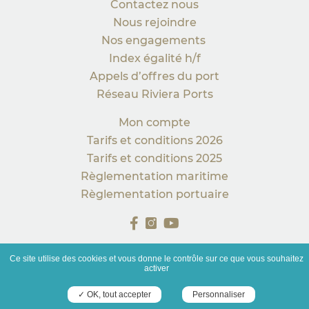
Contactez nous
Nous rejoindre
Nos engagements
Index égalité h/f
Appels d’offres du port
Réseau Riviera Ports
Mon compte
Tarifs et conditions 2026
Tarifs et conditions 2025
Règlementation maritime
Règlementation portuaire
Ce site utilise des cookies et vous donne le contrôle sur ce que vous souhaitez
activer
© 2026 Tous droits réservés
|
Mentions légales
|
CGU
|
CGV
|
Accessibilité
✓ OK, tout accepter
Personnaliser