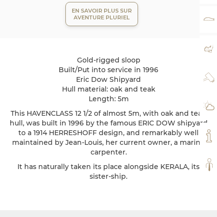
EN SAVOIR PLUS SUR
AVENTURE PLURIEL
TA
PL
Gold-rigged sloop
Built/Put into service in 1996
WE
Eric Dow Shipyard
Hull material: oak and teak
Length: 5m
MÉ
This HAVENCLASS 12 1/2 of almost 5m, with oak and teak
hull, was built in 1996 by the famous ERIC DOW shipyard
to a 1914 HERRESHOFF design, and remarkably well
MO
maintained by Jean-Louis, her current owner, a marine
carpenter.
TO
It has naturally taken its place alongside KERALA, its
sister-ship.