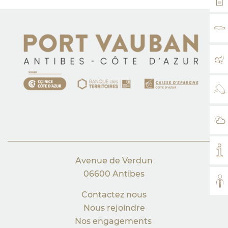
TA
PL
WE
MÉ
MO
Avenue de Verdun
06600 Antibes
TO
Contactez nous
Nous rejoindre
Nos engagements