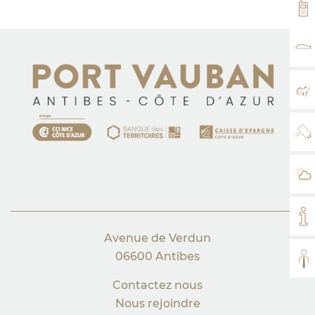
VH
TA
PL
WE
MÉ
MO
Avenue de Verdun
06600 Antibes
TO
Contactez nous
Nous rejoindre